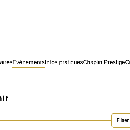
aires
Evénements
Infos pratiques
Chaplin Prestige
C
ir
Filtrer