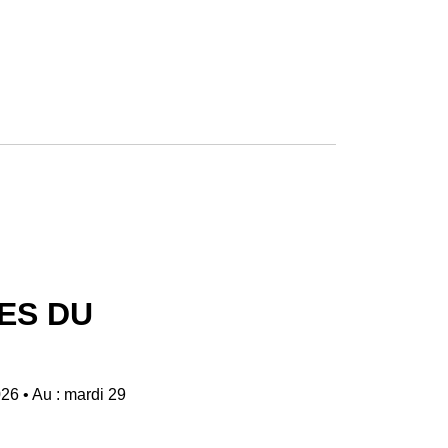
ES DU
026
•
Au : mardi 29